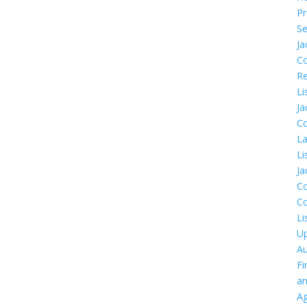
Pr
Se
Ja
C
Re
Li
Ja
C
L
Li
Ja
C
C
Li
U
Au
Fi
a
Ag